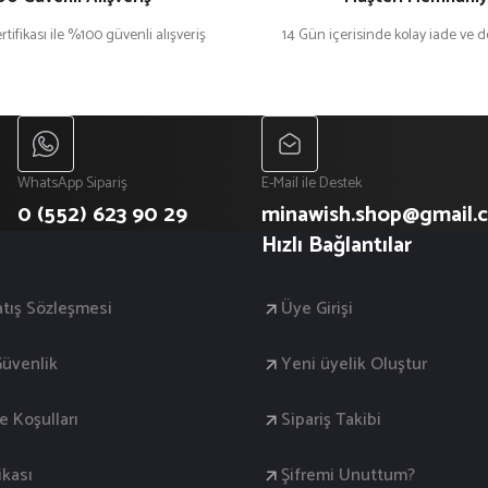
rtifikası ile %100 güvenli alışveriş
14 Gün içerisinde kolay iade ve 
WhatsApp Sipariş
E-Mail ile Destek
0 (552) 623 90 29
minawish.shop@gmail.
Hızlı Bağlantılar
atış Sözleşmesi
Üye Girişi
 Güvenlik
Yeni üyelik Oluştur
de Koşulları
Sipariş Takibi
ikası
Şifremi Unuttum?