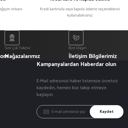
değişim imkanı
Kredi kartınızla veya kapıda ödeme seçeneklerini
kullanabilirsiniz.
Size Çok Yakınız
Bize Ulaşın
com
Mağazalarımız
İletişim Bilgilerimiz
Kampanyalardan Haberdar olun
E-Mail adresinizi haber listemize ücretsiz
kaydedin, hemen bizi takip etmeye
başlayın.
Kaydet