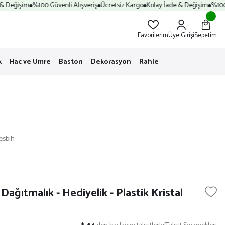
 Değişim
%100 Güvenli Alışveriş
Ücretsiz Kargo
Kolay İade & Değişim
%100 G
Favorilerim
Üye Girişi
Sepetim
k
Hac ve Umre
Baston
Dekorasyon
Rahle
Tesbih
Dağıtmalık - Hediyelik - Plastik Kristal