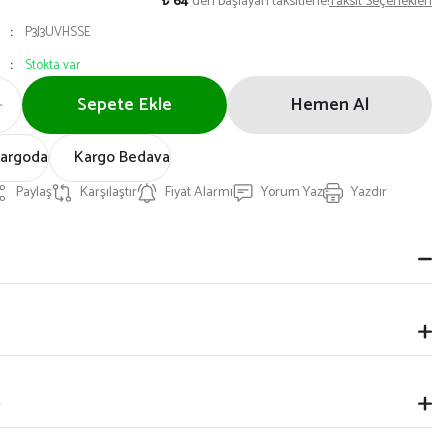
₺ 64
den başlayan taksitlerle!
Taksit Seçenekleri
P3J3UVHSSE
Stokta var
Sepete Ekle
Hemen Al
Kargoda
Kargo Bedava
Paylaş
Karşılaştır
Fiyat Alarmı
Yorum Yaz
Yazdır
p