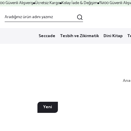
 Güvenli Alışveriş
Ücretsiz Kargo
Kolay İade & Değişim
%100 Güvenli Alışver
Seccade
Tesbih ve Zikirmatik
Dini Kitap
T
Ana
Yeni