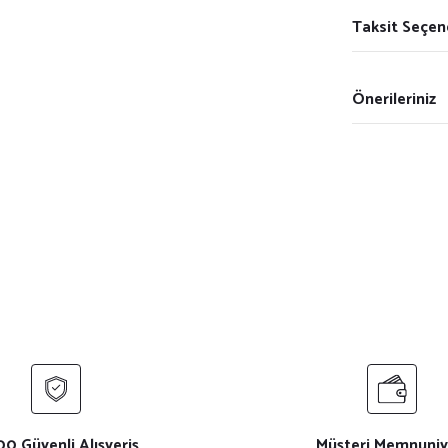
Taksit Seçen
Önerileriniz
0 Güvenli Alışveriş
Müşteri Memnuniy