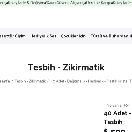
iş
Kolay İade & Değişim
%100 Güvenli Alışveriş
Ücretsiz Kargo
Kolay İade &
esettür Giyim
Hediyelik Set
Çocuklar İçin
Tütsü ve Buhurdanlı
Tesbih - Zikirmatik
sayfa
Tesbih - Zikirmatik
40 Adet - Dağıtmalık - Hediyelik - Plastik Kristal 
Yorumlar (0)
40 Adet - 
Tesbih