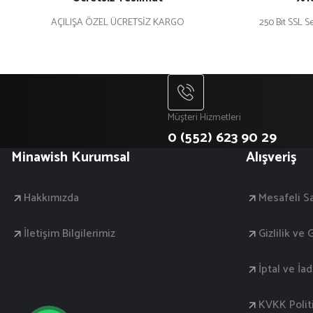
AÇILIŞA ÖZEL ÜCRETSİZ KARGO
250 Bit SSL Se
Müşteri Hizmetleri
0 (552) 623 90 29
Minawish Kurumsal
Alışveriş
Hakkımızda
Mesafeli S
İletişim Bilgilerimiz
Gizlilik ve
İptal ve İa
KVKK Polit