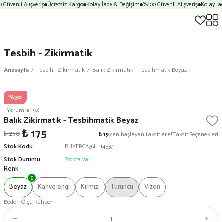
 Güvenli Alışveriş
Ücretsiz Kargo
Kolay İade & Değişim
%100 Güvenli Alışveriş
Kolay İa
Tesbih - Zikirmatik
Anasayfa
Tesbih - Zikirmatik
Balık Zikirmatik - Tesbihmatik Beyaz
%30
Yorumlar (0)
Balık Zikirmatik - Tesbihmatik Beyaz
₺ 175
₺ 250
₺ 19
den başlayan taksitlerle!
Taksit Seçenekleri
Stok Kodu
BHXFRCA36H_14537
Stok Durumu
Stokta var
Renk
Beyaz
Kahverengi
Kırmızı
Turuncu
Vizon
Beden Ölçü Rehberi