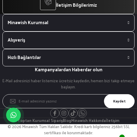
İletişim Bilgilerimiz
Minawish Kurumsal
Alışveriş
Hızlı Bağlantılar
Kampanyalardan Haberdar olun
E-Mail adresinizi haber listemize ücretsiz kaydedin, hemen bizi takip etmeye
başlayın.
Kaydet
Toptan Kurumsal Sipariş
Blog
Minawish Hakkında
İletişim
© 2026 Minawish Tüm Hakları Saklıdır. Kredi kartı bilgileriniz 256bit SSL
sertifikası ile korunmaktadır.