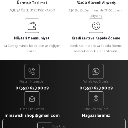
Ücretsiz Teslimat
%100 Güvenli Alışveriş
AÇILIŞA ÖZEL ÜCRETSİZ KARGO
250 Bit SSL Sertifikası ile %100 güvenli
alışveriş
Müşteri Memnuniyeti
Kredi kartı ve Kapıda ödeme
14 Gün içerisinde kolay iade ve değişim
Kredi kartınızla veya kapıda ödeme
imkanı
seçeneklerini kullanabilirsiniz.
Müşteri Hizmetleri
WhatsApp Sipariş
0 (552) 623 90 29
0 (552) 623 90 29
E-Mail ile Destek
Size Çok Yakınız
minawish.shop@gmail.com
Mağazalarımız
Bize Ulaşın