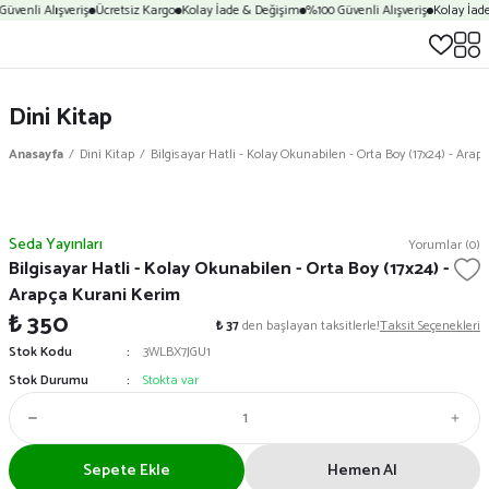
üvenli Alışveriş
Ücretsiz Kargo
Kolay İade & Değişim
%100 Güvenli Alışveriş
Kolay İad
Dini Kitap
Anasayfa
Dini Kitap
Bilgisayar Hatli - Kolay Okunabilen - Orta Boy (17x24) - Ara
Seda Yayınları
Yorumlar (0)
Bilgisayar Hatli - Kolay Okunabilen - Orta Boy (17x24) -
Arapça Kurani Kerim
₺ 350
₺ 37
den başlayan taksitlerle!
Taksit Seçenekleri
Stok Kodu
3WLBX7JGU1
Stok Durumu
Stokta var
Sepete Ekle
Hemen Al