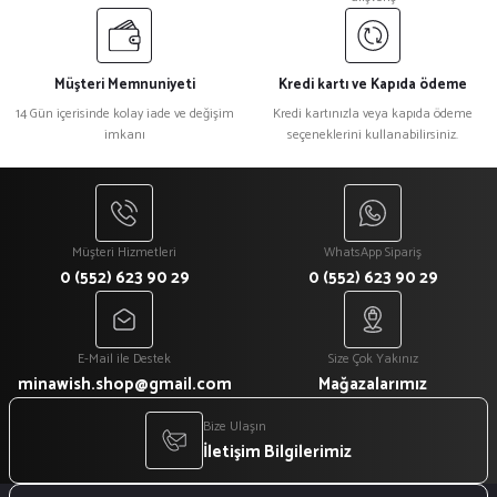
Müşteri Memnuniyeti
Kredi kartı ve Kapıda ödeme
14 Gün içerisinde kolay iade ve değişim
Kredi kartınızla veya kapıda ödeme
imkanı
seçeneklerini kullanabilirsiniz.
Müşteri Hizmetleri
WhatsApp Sipariş
0 (552) 623 90 29
0 (552) 623 90 29
E-Mail ile Destek
Size Çok Yakınız
minawish.shop@gmail.com
Mağazalarımız
Bize Ulaşın
İletişim Bilgilerimiz