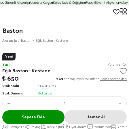
00 Güvenli Alışveriş
Ücretsiz Kargo
Kolay İade & Değişim
%100 Güvenli Alışveriş
Kolay 
Baston
Anasayfa
Baston
Eğik Baston - Kestane
Yeni
Yasir
Yorumlar (0)
Eğik Baston - Kestane
₺ 650
₺ 69
den başlayan taksitlerle!
Taksit Seçenekleri
Stok Kodu
63QC7FGTPQ
Stok Durumu
Stokta var
Sepete Ekle
Hemen Al
Tavsiye Et
Paylaş
Karşılaştır
Fiyat Alarmı
Yorum Yaz
Yazdır