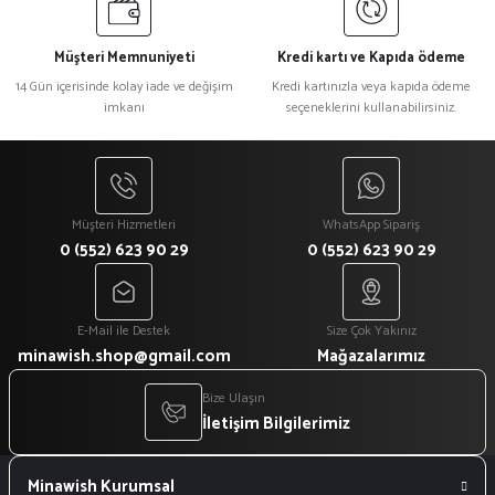
Müşteri Memnuniyeti
Kredi kartı ve Kapıda ödeme
14 Gün içerisinde kolay iade ve değişim
Kredi kartınızla veya kapıda ödeme
imkanı
seçeneklerini kullanabilirsiniz.
Müşteri Hizmetleri
WhatsApp Sipariş
0 (552) 623 90 29
0 (552) 623 90 29
E-Mail ile Destek
Size Çok Yakınız
minawish.shop@gmail.com
Mağazalarımız
Bize Ulaşın
İletişim Bilgilerimiz
Minawish Kurumsal