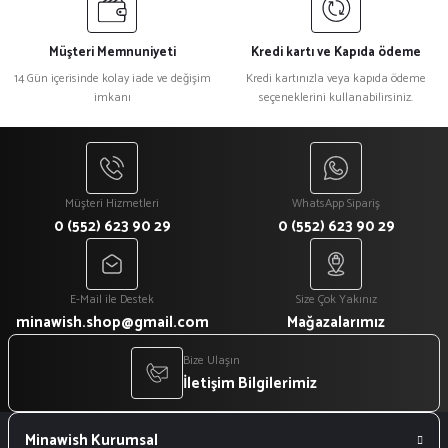
Müşteri Memnuniyeti
Kredi kartı ve Kapıda ödeme
14 Gün içerisinde kolay iade ve değişim
Kredi kartınızla veya kapıda ödeme
imkanı
seçeneklerini kullanabilirsiniz.
Müşteri Hizmetleri
WhatsApp Sipariş
0 (552) 623 90 29
0 (552) 623 90 29
E-Mail ile Destek
Size Çok Yakınız
minawish.shop@gmail.com
Mağazalarımız
Bize Ulaşın
İletişim Bilgilerimiz
Minawish Kurumsal