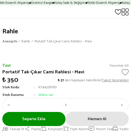
00 Güvenli Alışveriş
Ücretsiz Kargo
Kolay İade & Değişim
%100 Güvenli Alışveriş
Kolay 
Rahle
Anasayfa
Rahle
Portatif Tak-Çıkar Cami Rahlesi - Mavi
Yasir
Yorumlar (0)
Portatif Tak-Çıkar Cami Rahlesi - Mavi
₺ 350
₺ 37
den başlayan taksitlerle!
Taksit Seçenekleri
Stok Kodu
KY4A2SNY87
Stok Durumu
Stokta var
Sepete Ekle
Hemen Al
Tavsiye Et
Paylaş
Karşılaştır
Fiyat Alarmı
Yorum Yaz
Yazdır