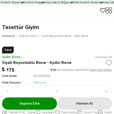
Güvenli Alışveriş
Ücretsiz Kargo
Kolay İade & Değişim
%100 Güvenli Alışveriş
Kolay İa
Tesettür Giyim
Anasayfa
Tesettür Giyim
Siyah Boyunluklu Bone - Aydın Bone
Yeni
Aydın Bone
Yorumlar (0)
Siyah Boyunluklu Bone - Aydın Bone
₺ 175
₺ 19
den başlayan taksitlerle!
Taksit Seçenekleri
Stok Kodu
RG5Z1EADKN
Stok Durumu
Stokta var
Sepete Ekle
Hemen Al
Tavsiye Et
Paylaş
Karşılaştır
Fiyat Alarmı
Yorum Yaz
Yazdır