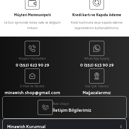
Müşteri Memnuniyeti
Kredi kartı ve Kapıda ödeme
14 Gün içerisinde kolay iade ve değişim
Kredi kartınızla veya kapıda ödeme
imkanı
seçeneklerini kullanabilirsiniz.
Müşteri Hizmetleri
WhatsApp Sipariş
0 (552) 623 90 29
0 (552) 623 90 29
E-Mail ile Destek
Size Çok Yakınız
minawish.shop@gmail.com
Mağazalarımız
Bize Ulaşın
İletişim Bilgilerimiz
Minawish Kurumsal