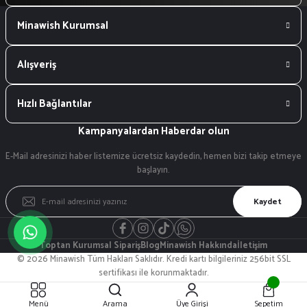
Minawish Kurumsal
Alışveriş
Hızlı Bağlantılar
Kampanyalardan Haberdar olun
E-Mail adresinizi haber listemize ücretsiz kaydedin, hemen bizi takip etmeye
başlayın.
Kaydet
Toptan Kurumsal Sipariş
Blog
Minawish Hakkında
İletişim
© 2026 Minawish Tüm Hakları Saklıdır. Kredi kartı bilgileriniz 256bit SSL
sertifikası ile korunmaktadır.
ideasoft
ile
e-
Menü
Arama
Üye Girişi
Sepetim