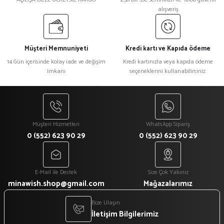
alışveriş
Müşteri Memnuniyeti
Kredi kartı ve Kapıda ödeme
14 Gün içerisinde kolay iade ve değişim
Kredi kartınızla veya kapıda ödeme
imkanı
seçeneklerini kullanabilirsiniz.
Müşteri Hizmetleri
WhatsApp Sipariş
0 (552) 623 90 29
0 (552) 623 90 29
E-Mail ile Destek
Size Çok Yakınız
minawish.shop@gmail.com
Mağazalarımız
Bize Ulaşın
İletişim Bilgilerimiz