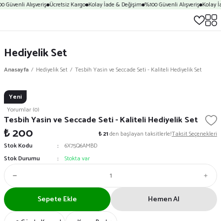
0 Güvenli Alışveriş
Ücretsiz Kargo
Kolay İade & Değişim
%100 Güvenli Alışveriş
Kolay İ
Hediyelik Set
Anasayfa
Hediyelik Set
Tesbih Yasin ve Seccade Seti - Kaliteli Hediyelik Set
Yeni
Yorumlar (0)
Tesbih Yasin ve Seccade Seti - Kaliteli Hediyelik Set
₺ 200
₺ 21
den başlayan taksitlerle!
Taksit Seçenekleri
Stok Kodu
6X75Q6AMBD
Stok Durumu
Stokta var
Sepete Ekle
Hemen Al