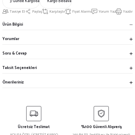
3 Günde Kargoda
Kargo Bedava
Tavsiye Et
Paylaş
Karşılaştır
Fiyat Alarmı
Yorum Yaz
Yazdır
Ürün Bilgisi
Yorumlar
Soru & Cevap
Taksit Seçenekleri
Önerileriniz
Ücretsiz Teslimat
%100 Güvenli Alışveriş
AÇILIŞA ÖZEL ÜCRETSİZ KARGO
250 Bit SSL Sertifikası ile %100 güvenli