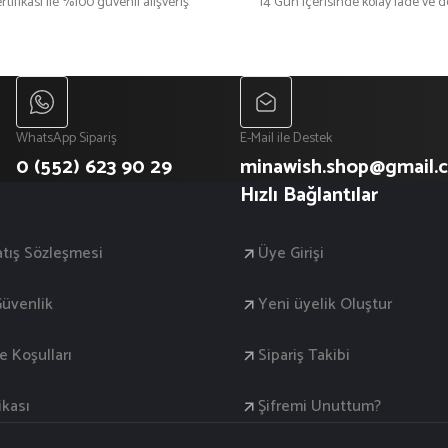
rtifikası ile %100 güvenli alışveriş
14 Gün içerisinde kolay iade ve 
WhatsApp Sipariş
E-Mail ile Destek
0 (552) 623 90 29
minawish.shop@gmail.
Hızlı Bağlantılar
atış Sözleşmesi
Üye Girişi
 Güvenlik
Yeni üyelik Oluştur
de Koşulları
Sipariş Takibi
ikası
Şifremi Unuttum?