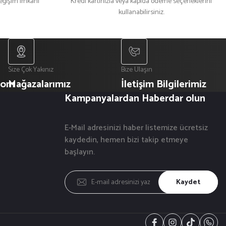
değişim imkanı
Kredi kartınızla veya kapıda ödeme seçeneklerini
kullanabilirsiniz.
Size Çok Yakınız
Bize Ulaşın
com
Mağazalarımız
İletişim Bilgilerimiz
Kampanyalardan Haberdar olun
E-Mail adresinizi haber listemize ücretsiz
kaydedin, hemen bizi takip etmeye
başlayın.
Kaydet