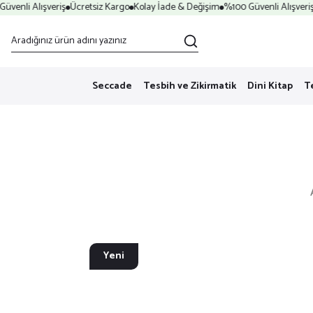
venli Alışveriş
Ücretsiz Kargo
Kolay İade & Değişim
%100 Güvenli Alışveriş
Seccade
Tesbih ve Zikirmatik
Dini Kitap
T
Yeni