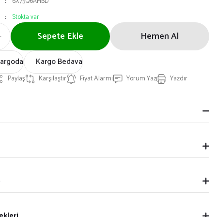
6X75Q6AMBD
Stokta var
Sepete Ekle
Hemen Al
Kargoda
Kargo Bedava
Paylaş
Karşılaştır
Fiyat Alarmı
Yorum Yaz
Yazdır
p
ekleri