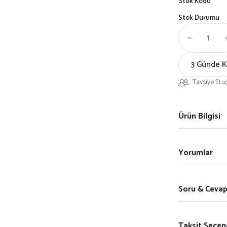
Stok Kodu
Stok Durumu
3 Günde 
Tavsiye Et
Ürün Bilgisi
Yorumlar
Soru & Ceva
Taksit Seçen