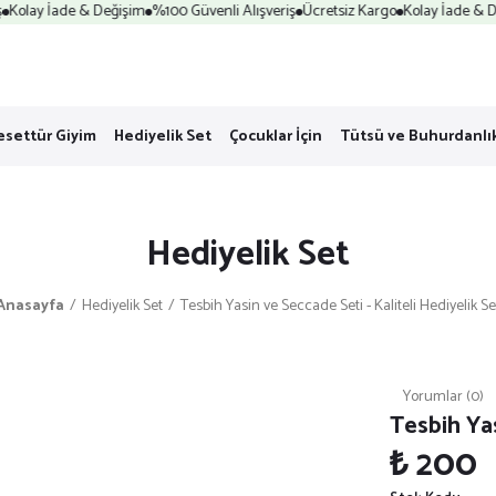
Kolay İade & Değişim
%100 Güvenli Alışveriş
Ücretsiz Kargo
Kolay İade & De
esettür Giyim
Hediyelik Set
Çocuklar İçin
Tütsü ve Buhurdanlı
Hediyelik Set
Anasayfa
Hediyelik Set
Tesbih Yasin ve Seccade Seti - Kaliteli Hediyelik Se
Yorumlar (0)
Tesbih Yas
₺ 200