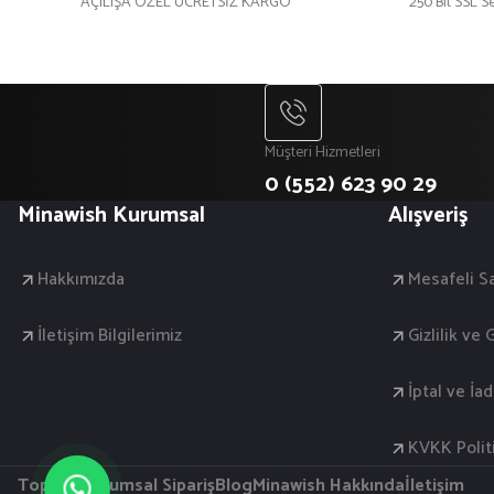
AÇILIŞA ÖZEL ÜCRETSİZ KARGO
250 Bit SSL Se
Müşteri Hizmetleri
0 (552) 623 90 29
Minawish Kurumsal
Alışveriş
Hakkımızda
Mesafeli S
İletişim Bilgilerimiz
Gizlilik ve
İptal ve İa
KVKK Polit
Toptan Kurumsal Sipariş
Blog
Minawish Hakkında
İletişim