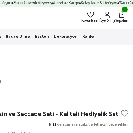
ğişim
%100 Güvenli Alışveriş
Ücretsiz Kargo
Kolay İade & Değişim
%100 Güve
Favorilerim
Üye Girişi
Sepetim
k
Hac ve Umre
Baston
Dekorasyon
Rahle
t
in ve Seccade Seti - Kaliteli Hediyelik Set
₺ 21
den başlayan taksitlerle!
Taksit Seçenekleri