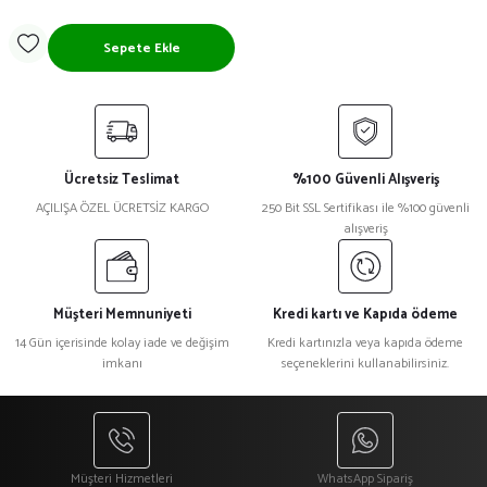
Sepete Ekle
Ücretsiz Teslimat
%100 Güvenli Alışveriş
AÇILIŞA ÖZEL ÜCRETSİZ KARGO
250 Bit SSL Sertifikası ile %100 güvenli
alışveriş
Müşteri Memnuniyeti
Kredi kartı ve Kapıda ödeme
14 Gün içerisinde kolay iade ve değişim
Kredi kartınızla veya kapıda ödeme
imkanı
seçeneklerini kullanabilirsiniz.
Müşteri Hizmetleri
WhatsApp Sipariş