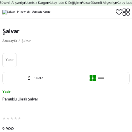
üvenli Alışveriş
Ücretsiz Kargo
Kolay İade & Değişim
%100 Güvenli Alışveriş
Kolay İade
Şalvar
Anasayfa
Şalvar
Yasir
SIRALA
Yasir
Pamuklu Likralı Şalvar
₺ 900