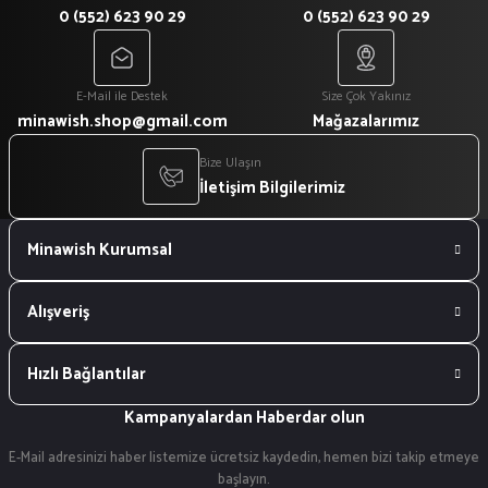
0 (552) 623 90 29
0 (552) 623 90 29
E-Mail ile Destek
Size Çok Yakınız
minawish.shop@gmail.com
Mağazalarımız
Bize Ulaşın
İletişim Bilgilerimiz
Minawish Kurumsal
Alışveriş
Hızlı Bağlantılar
Kampanyalardan Haberdar olun
E-Mail adresinizi haber listemize ücretsiz kaydedin, hemen bizi takip etmeye
başlayın.