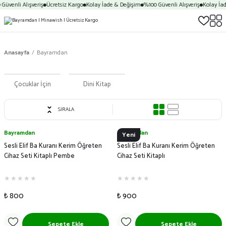
Güvenli Alışveriş
Ücretsiz Kargo
Kolay İade & Değişim
%100 Güvenli Alışveriş
Kolay İad
Anasayfa
Bayramdan
Çocuklar İçin
Dini Kitap
SIRALA
Bayramdan
Bayramdan
Yeni
Sesli Elif Ba Kuranı Kerim Öğreten
Sesli Elif Ba Kuranı Kerim Öğreten
Cihaz Seti Kitaplı Pembe
Cihaz Seti Kitaplı
₺ 800
₺ 900
Sepete Ekle
Sepete Ekle