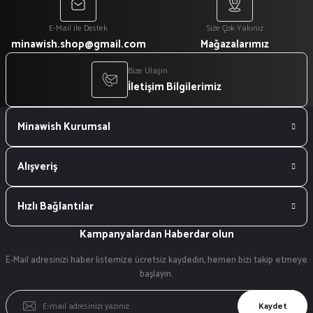
E-Mail ile Destek
Size Çok Yakınız
minawish.shop@gmail.com
Mağazalarımız
Bize Ulaşın
İletişim Bilgilerimiz
Minawish Kurumsal
Alışveriş
Hızlı Bağlantılar
Kampanyalardan Haberdar olun
E-Mail adresinizi haber listemize ücretsiz kaydedin, hemen bizi takip etmeye
başlayın.
Kaydet