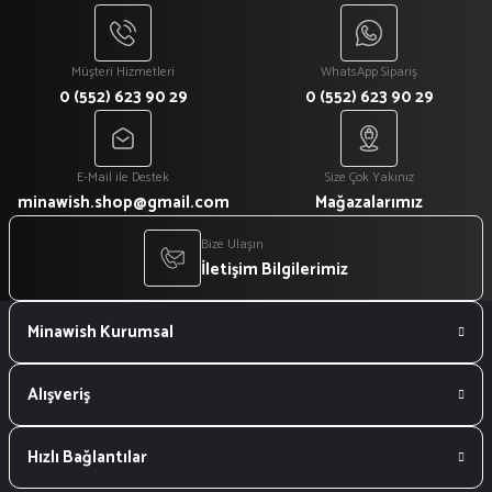
Müşteri Hizmetleri
WhatsApp Sipariş
0 (552) 623 90 29
0 (552) 623 90 29
E-Mail ile Destek
Size Çok Yakınız
minawish.shop@gmail.com
Mağazalarımız
Bize Ulaşın
İletişim Bilgilerimiz
Minawish Kurumsal
Alışveriş
Hızlı Bağlantılar