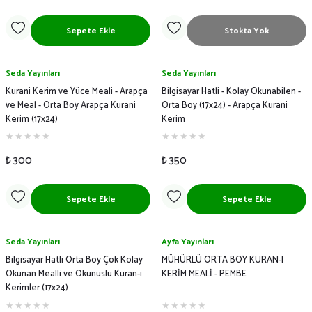
Sepete Ekle
Stokta Yok
Seda Yayınları
Seda Yayınları
Kurani Kerim ve Yüce Meali - Arapça
Bilgisayar Hatli - Kolay Okunabilen -
ve Meal - Orta Boy Arapça Kurani
Orta Boy (17x24) - Arapça Kurani
Kerim (17x24)
Kerim
₺ 300
₺ 350
Sepete Ekle
Sepete Ekle
Seda Yayınları
Ayfa Yayınları
Bilgisayar Hatli Orta Boy Çok Kolay
MÜHÜRLÜ ORTA BOY KURAN-I
Okunan Mealli ve Okunuslu Kuran-i
KERİM MEALİ - PEMBE
Kerimler (17x24)