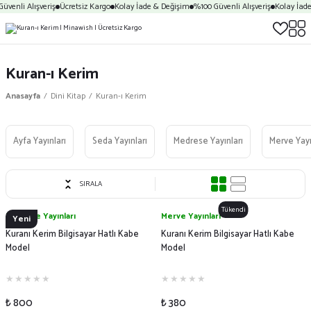
üvenli Alışveriş
Ücretsiz Kargo
Kolay İade & Değişim
%100 Güvenli Alışveriş
Kolay İade
Kuran-ı Kerim
Anasayfa
Dini Kitap
Kuran-ı Kerim
Ayfa Yayınları
Seda Yayınları
Medrese Yayınları
Merve Yayı
SIRALA
Tükendi
Medrese Yayınları
Merve Yayınları
Yeni
Kuranı Kerim Bilgisayar Hatlı Kabe
Kuranı Kerim Bilgisayar Hatlı Kabe
Model
Model
₺ 800
₺ 380